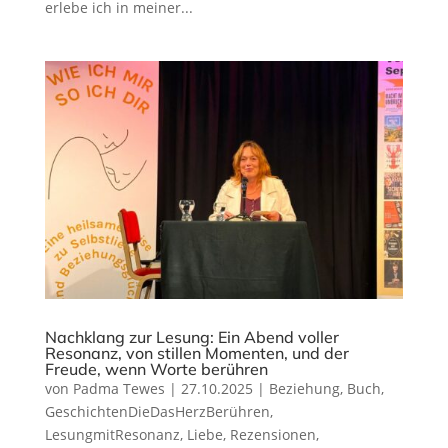
erlebe ich in meiner...
Nachklang zur Lesung: Ein Abend voller
Resonanz, von stillen Momenten, und der
Freude, wenn Worte berühren
von
Padma Tewes
|
27.10.2025
|
Beziehung
,
Buch
,
GeschichtenDieDasHerzBerühren
,
LesungmitResonanz
,
Liebe
,
Rezensionen
,