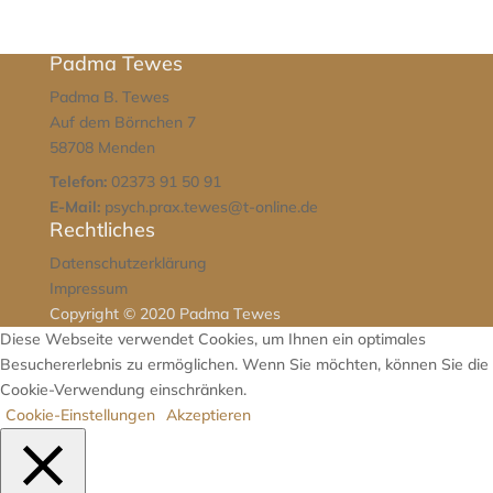
Padma Tewes
Padma B. Tewes
Auf dem Börnchen 7
58708 Menden
Telefon:
02373 91 50 91
E-Mail:
psych.prax.tewes@t-online.de
Rechtliches
Datenschutzerklärung
Impressum
Copyright © 2020 Padma Tewes
Diese Webseite verwendet Cookies, um Ihnen ein optimales
Besuchererlebnis zu ermöglichen. Wenn Sie möchten, können Sie die
Cookie-Verwendung einschränken.
Cookie-Einstellungen
Akzeptieren