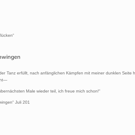
flücken“
chwingen
r Tanz erfüllt, nach anfänglichen Kämpfen mit meiner dunklen Seite ha
cht—
ernächsten Male wieder teil, ich freue mich schon!“
wingen“ Juli 201