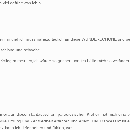
viel gefühlt was ich s
nter mir und ich muss nahezu täglich an diese WUNDERSCHÖNE und seh
utschland und schwebe.
llegen meinten,ich würde so grinsen und ich hätte mich so verändert.
era an diesem fantastischen, paradiesischen Kraftort hat mich eine t
arke Erdung und Zentriertheit erfahren und erlebt. Der TranceTanz ist e
z kann ich tiefer sehen und fühlen, was