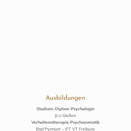
schöpferisch verbale, energetische und körperliche Impulse zu
Deinem innersten Kern führe, beginnt Deine Lebensenergie
wieder durch Dich zu fliessen. Du kannst wieder WERDEN
WAS DU BIST.
Ausbildungen
Studium: Diplom-Psychologin
JLU Gießen
Verhaltenstherapie Psychosomatik
Bad Pyrmont – IFT VT Freiburg