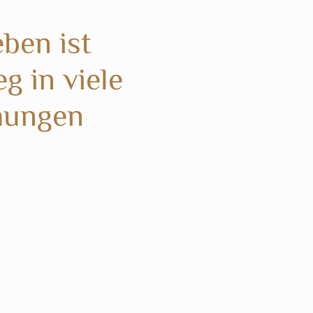
eben ist
g in viele
ehungen
Ich liebe es, seit nun mehr als 30 Jahren Menschen vom
„Überleben“ und „Funktionieren müssen“ wieder zurück in ihr
pulsierendes Leben hinein zu begleiten. Indem ich Dich durch