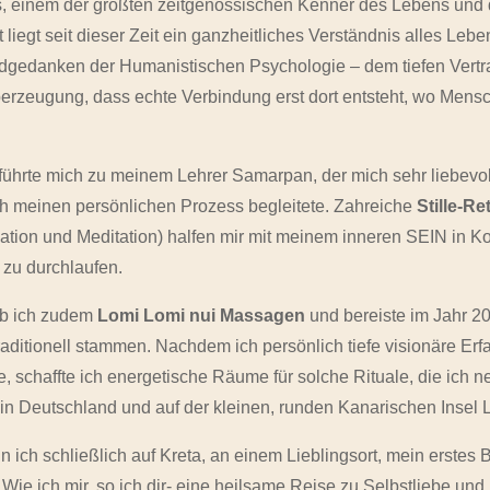
s, einem der größten zeitgenössischen Kenner des Lebens und
 liegt seit dieser Zeit ein ganzheitliches Verständnis alles Leb
dgedanken der Humanistischen Psychologie – dem tiefen Vertra
rzeugung, dass echte Verbindung erst dort entsteht, wo Mens
 führte mich zu meinem Lehrer Samarpan, der mich sehr liebevo
h meinen persönlichen Prozess begleitete. Zahreiche
Stille-Re
tion und Meditation) halfen mir mit meinem inneren SEIN in K
 zu durchlaufen.
ab ich zudem
Lomi Lomi nui Massagen
und bereiste im Jahr 20
raditionell stammen. Nachdem ich persönlich tiefe visionäre Er
te, schaffte ich energetische Räume für solche Rituale, die i
in Deutschland und auf der kleinen, runden Kanarischen Insel
 ich schließlich auf Kreta, an einem Lieblingsort, mein erstes
„Wie ich mir, so ich dir- eine heilsame Reise zu Selbstliebe und