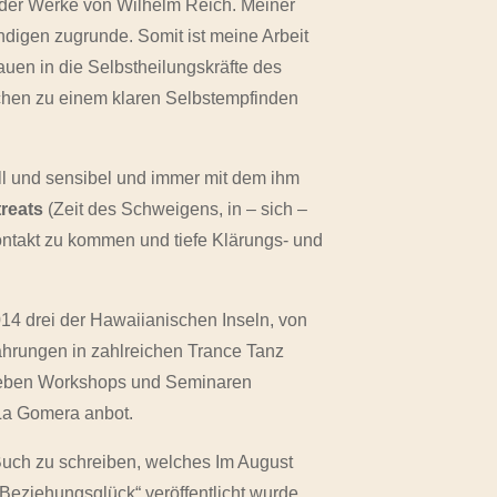
 der Werke von Wilhelm Reich. Meiner
endigen zugrunde. Somit ist meine Arbeit
uen in die Selbstheilungskräfte des
chen zu einem klaren Selbstempfinden
ll und sensibel und immer mit dem ihm
treats
(Zeit des Schweigens, in – sich –
ontakt zu kommen und tiefe Klärungs- und
14 drei der Hawaiianischen Inseln, von
fahrungen in zahlreichen Trance Tanz
ch neben Workshops und Seminaren
 La Gomera anbot.
 Buch zu schreiben, welches Im August
 Beziehungsglück“ veröffentlicht wurde.