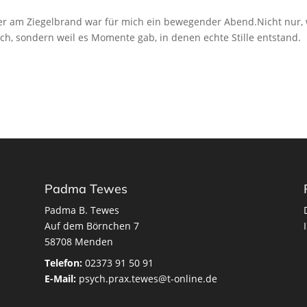
ter am Ziegelbrand war für mich ein bewegender Abend.Nicht nur, 
ich, sondern weil es Momente gab, in denen echte Stille entstand.
Padma Tewes
Padma B. Tewes
Auf dem Börnchen 7
58708 Menden
Telefon:
02373 91 50 91
E-Mail:
psych.prax.tewes@t-online.de