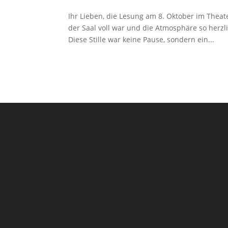
Ihr Lieben, die Lesung am 8. Oktober im Thea
der Saal voll war und die Atmosphäre so herzl
Diese Stille war keine Pause, sondern ein...