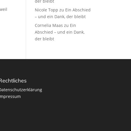
der bleibt
weil
Nicole Topp
zu
Ein Abschied
– und ein Dank, der bleibt
Cornelia Maas
zu
Ein
Abschied – und ein Dank,
der bleibt
Rechtliches
Datenschutzerklärung
Impressum