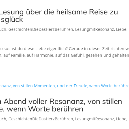
e Lesung über die heilsame Reise zu
gsglück
uch
,
GeschichtenDieDasHerzBerühren
,
LesungmitResonanz
,
Liebe
,
 suchst du diese Liebe eigentlich? Gerade in dieser Zeit richten w
, auf Familie, auf Harmonie, auf das Gefühl, gesehen und gehalte
 Abend voller Resonanz, von stillen
e, wenn Worte berühren
uch
,
GeschichtenDieDasHerzBerühren
,
LesungmitResonanz
,
Liebe
,