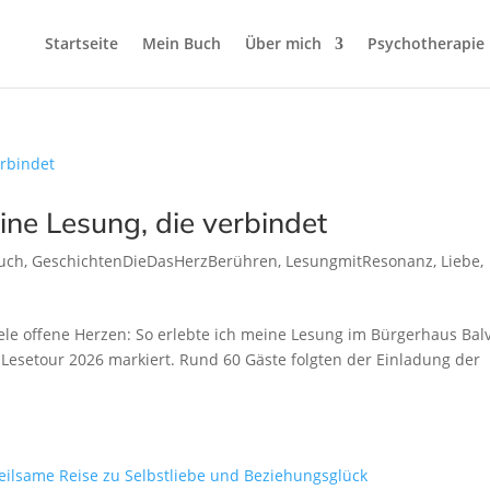
Startseite
Mein Buch
Über mich
Psychotherapie
ine Lesung, die verbindet
uch
,
GeschichtenDieDasHerzBerühren
,
LesungmitResonanz
,
Liebe
,
iele offene Herzen: So erlebte ich meine Lesung im Bürgerhaus Bal
 Lesetour 2026 markiert. Rund 60 Gäste folgten der Einladung der