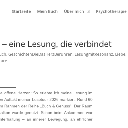
Startseite
Mein Buch
Über mich
Psychotherapie
 – eine Lesung, die verbindet
uch
,
GeschichtenDieDasHerzBerühren
,
LesungmitResonanz
,
Liebe
,
tare
ele offene Herzen: So erlebte ich meine Lesung im
en Auftakt meiner Lesetour 2026 markiert. Rund 60
e im Rahmen der Reihe „Buch & Genuss“. Der Raum
er Balkon wurde genutzt. Schon beim Ankommen war
nterhaltung – an innerer Bewegung, an ehrlicher