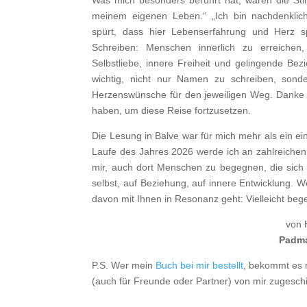
Was mich besonders berührt hat, waren die Sti
meinem eigenen Leben.“ „Ich bin nachdenklich
spürt, dass hier Lebenserfahrung und Herz 
Schreiben: Menschen innerlich zu erreiche
Selbstliebe, innere Freiheit und gelingende Be
wichtig, nicht nur Namen zu schreiben, sond
Herzenswünsche für den jeweiligen Weg. Danke
haben, um diese Reise fortzusetzen.
Die Lesung in Balve war für mich mehr als ein ein
Laufe des Jahres 2026 werde ich an zahlreichen
mir, auch dort Menschen zu begegnen, die sich 
selbst, auf Beziehung, auf innere Entwicklung. 
davon mit Ihnen in Resonanz geht: Vielleicht b
von 
Padm
P.S. Wer mein
Buch bei mir bestellt
, bekommt es n
(auch für Freunde oder Partner) von mir zugeschi