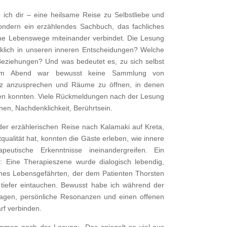
 ich dir – eine heilsame Reise zu Selbstliebe und
sondern ein erzählendes Sachbuch, das fachliches
che Lebenswege miteinander verbindet. Die Lesung
irklich in unseren inneren Entscheidungen? Welche
Beziehungen? Und was bedeutet es, zu sich selbst
sem Abend war bewusst keine Sammlung von
rz anzusprechen und Räume zu öffnen, in denen
den konnten. Viele Rückmeldungen nach der Lesung
en, Nachdenklichkeit, Berührtsein.
r erzählerischen Reise nach Kalamaki auf Kreta,
qualität hat, konnten die Gäste erleben, wie innere
peutische Erkenntnisse ineinandergreifen. Ein
 Eine Therapieszene wurde dialogisch lebendig,
es Lebensgefährten, der dem Patienten Thorsten
 tiefer eintauchen. Bewusst habe ich während der
agen, persönliche Resonanzen und einen offenen
rf verbinden.