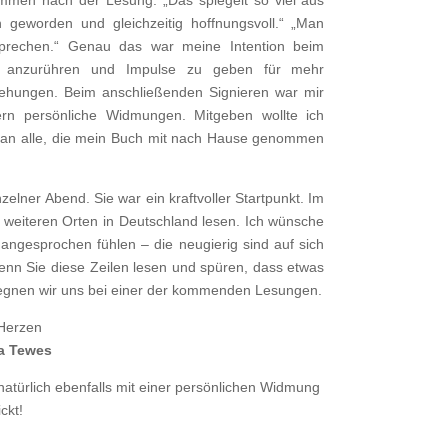
mmen nach der Lesung: „Das spiegelt so viel aus
 geworden und gleichzeitig hoffnungsvoll.“ „Man
sprechen.“ Genau das war meine Intention beim
n, anzurühren und Impulse zu geben für mehr
ziehungen. Beim anschließenden Signieren war mir
ern persönliche Widmungen. Mitgeben wollte ich
 an alle, die mein Buch mit nach Hause genommen
zelner Abend. Sie war ein kraftvoller Startpunkt. Im
 weiteren Orten in Deutschland lesen. Ich wünsche
angesprochen fühlen – die neugierig sind auf sich
Wenn Sie diese Zeilen lesen und spüren, dass etwas
egegnen wir uns bei einer der kommenden Lesungen.
Herzen
a Tewes
atürlich ebenfalls mit einer persönlichen Widmung
ckt!