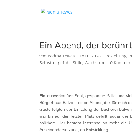
Ein Abend, der berührt
von
Padma Tewes
|
18.01.2026
|
Beziehung
,
B
Selbstmitgefühl
,
Stille
,
Wachstum
|
0 Kommen
Ein ausverkaufter Saal, gespannte Stille und vi
Bürgerhaus Balve – einen Abend, der für mich d
Gäste folgten der Einladung der Bücherei Balv
war bis auf den letzten Platz gefüllt, sogar d
spürbar: Hier besteht Interesse an mehr als U
Auseinandersetzung, an Entwicklung.