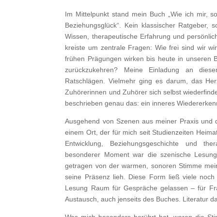
Im Mittelpunkt stand mein Buch „Wie ich mir, so
Beziehungsglück“. Kein klassischer Ratgeber, 
Wissen, therapeutische Erfahrung und persönli
kreiste um zentrale Fragen: Wie frei sind wir w
frühen Prägungen wirken bis heute in unseren 
zurückzukehren? Meine Einladung an die
Ratschlägen. Vielmehr ging es darum, das He
Zuhörerinnen und Zuhörer sich selbst wiederfin
beschrieben genau das: ein inneres Wiedererkenn
Ausgehend von Szenen aus meiner Praxis und de
einem Ort, der für mich seit Studienzeiten Heimat
Entwicklung, Beziehungsgeschichte und thera
besonderer Moment war die szenische Lesung:
getragen von der warmen, sonoren Stimme mein
seine Präsenz lieh. Diese Form ließ viele noch
Lesung Raum für Gespräche gelassen – für Fr
Austausch, auch jenseits des Buches. Literatur da