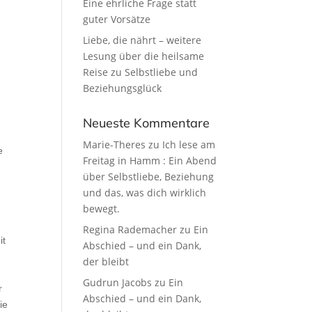
Eine ehrliche Frage statt
guter Vorsätze
Liebe, die nährt – weitere
Lesung über die heilsame
Reise zu Selbstliebe und
e
Beziehungsglück
n
Neueste Kommentare
Marie-Theres
zu
Ich lese am
e
Freitag in Hamm : Ein Abend
über Selbstliebe, Beziehung
und das, was dich wirklich
bewegt.
Regina Rademacher
zu
Ein
it
Abschied – und ein Dank,
der bleibt
Gudrun Jacobs
zu
Ein
r
Abschied – und ein Dank,
ie