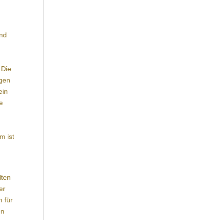
und
 Die
agen
ein
e
m ist
lten
er
n für
en