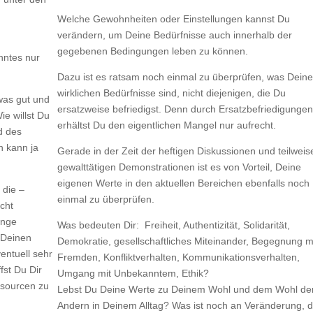
Welche Gewohnheiten oder Einstellungen kannst Du
verändern, um Deine Bedürfnisse auch innerhalb der
gegebenen Bedingungen leben zu können.
hntes nur
Dazu ist es ratsam noch einmal zu überprüfen, was Dein
wirklichen Bedürfnisse sind, nicht diejenigen, die Du
 was gut und
ersatzweise befriedigst. Denn durch Ersatzbefriedigunge
e willst Du
erhältst Du den eigentlichen Mangel nur aufrecht.
d des
h kann ja
Gerade in der Zeit der heftigen Diskussionen und teilweis
gewalttätigen Demonstrationen ist es von Vorteil, Deine
eigenen Werte in den aktuellen Bereichen ebenfalls noch
 die –
einmal zu überprüfen.
cht
ange
Was bedeuten Dir: Freiheit, Authentizität, Solidarität,
u Deinen
Demokratie, gesellschaftliches Miteinander, Begegnung m
entuell sehr
Fremden, Konfliktverhalten, Kommunikationsverhalten,
fst Du Dir
Umgang mit Unbekanntem, Ethik?
ssourcen zu
Lebst Du Deine Werte zu Deinem Wohl und dem Wohl de
Andern in Deinem Alltag? Was ist noch an Veränderung, d