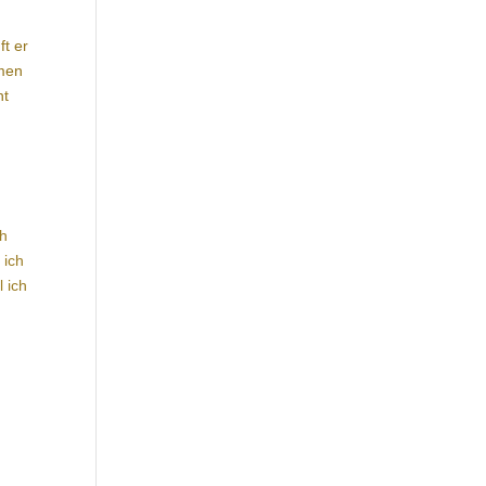
ft er
mmen
ht
ch
 ich
 ich