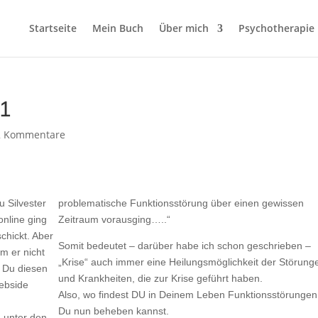
Startseite
Mein Buch
Über mich
Psychotherapie
21
2 Kommentare
u Silvester
problematische Funktionsstörung über einen gewissen
online ging
Zeitraum vorausging…..“
chickt. Aber
Somit bedeutet – darüber habe ich schon geschrieben –
am er nicht
„Krise“ auch immer eine Heilungsmöglichkeit der Störung
n Du diesen
und Krankheiten, die zur Krise geführt haben.
Webside
Also, wo findest DU in Deinem Leben Funktionsstörungen,
Du nun beheben kannst.
n unter den