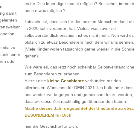
es für Dich lebendiger macht möglich? Sei sicher, immer i
on
noch etwas möglich.?
ng damit,
gelernten
Tatsache ist, dass sich für die meisten Menschen das Le
ltensweisen
in 2020 sehr verändert hat. Vieles, was zuvor so
ignation;
selbstverständlich erschien, ist es nicht mehr. Nun wird es
plötzlich zu etwas Besonderem nach dem wir uns sehnen
pedia zu
(Viele Kinder wollen tatsächlich gerne wieder in die Schul
punkt einer
gehen).
chen oder
Wie wäre es, das jetzt noch scheinbar Selbstverständlich
zum Besonderen zu erheben.
Hierzu eine
kleine Geschichte
verbunden mit den
allerbesten Wünschen für DEIN 2021. Ich hoffe sehr dass
uns wieder live begegnen und gemeinsam feiern werden,
dass wir diese Zeit nachhaltig gut überstanden haben.
Mache dieses Jahr ungeachtet der Umstände zu etwa
BESONDEREM für Dich.
hier die Geschichte für Dich: