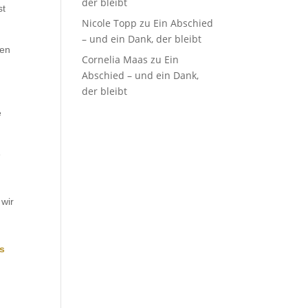
der bleibt
st
Nicole Topp
zu
Ein Abschied
– und ein Dank, der bleibt
ben
Cornelia Maas
zu
Ein
Abschied – und ein Dank,
der bleibt
.
e
e
 wir
s