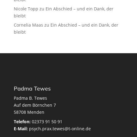
Nicole Topp
zu
Ein Abschied – und ein Dank, der
bleibt
Cornelia Maas
zu
Ein Abschied – und ein Dank, der
bleibt
Padma Tewes
Padma B. Tewes
Auf dem Börnchen 7
58708 Menden
Telefon:
02373 91 50 91
E-Mail:
psych.prax.tewes@t-online.de