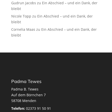
Gudrun Jacobs
zu
Ein Abschied – und ein Dank, der
bleibt
Nicole Topp
zu
Ein Abschied – und ein Dank, der
bleibt
Cornelia Maas
zu
Ein Abschied – und ein Dank, der
bleibt
Padma Tewes
Padma B. Tewes
Auf dem Börnchen 7
58708 Menden
Telefon:
02373 91 50 91